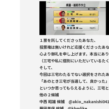
１票を託してくださったあなた、
投票権は無いけれど応援くださったあ
心より御礼を申し上げます。本当にあり
（三宅や私に個別にいただいているた
そして、
今回は三宅わたるでない選択をされた
「あのとき三宅が当選して、良かった
といつか思ってもらえるように、三宅と
他の２候補
中西 昭雄 候補 @akio_nakanishi041
藤田美保 候補 @khmlike_