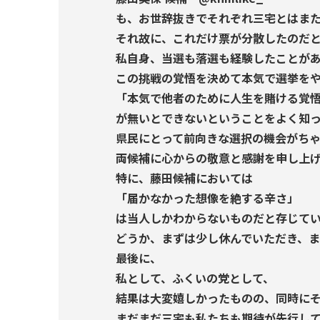
も、お世辞抜きでそれぞれ三宅とはま
それ故に、これだけ票が分散したのだ
私自身、当選も落選も経験したことが
この挑戦の覚悟を決めて本気で選挙を
「本気で他者のために人生を賭ける覚
が無いとできないということをよく知っ
県民にとって前向きな選択の機会がち
両候補に心からの敬意と感謝を申し上
特に、藤田候補においては
「届かなかった想像を絶する辛さ」
は当人しかわからないものだと存じて
どうか、まずは少し休んでいただき、
最後に、
私として、ふくいの党として、
結果は大変嬉しかったものの、同時に
まだまだ三宅も私たちも期待が先行し