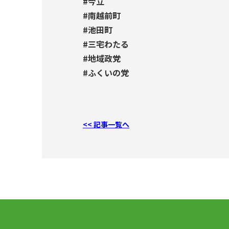
#今立
#南越前町
#池田町
#三宅わたる
#地域政党
#ふくいの党
<< 記事一覧へ