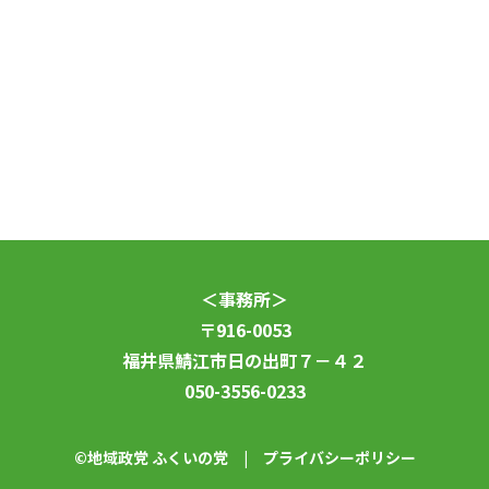
共施設 #住民の声を政策に #山岸みつる #三宅わた
る #福井の未来 #地域政党 #まちづくり #対話主義
#地域主義
<< 記事一覧へ
＜事務所＞
〒916-0053
福井県鯖江市日の出町７－４２
050-3556-0233
©地域政党 ふくいの党 |
プライバシーポリシー